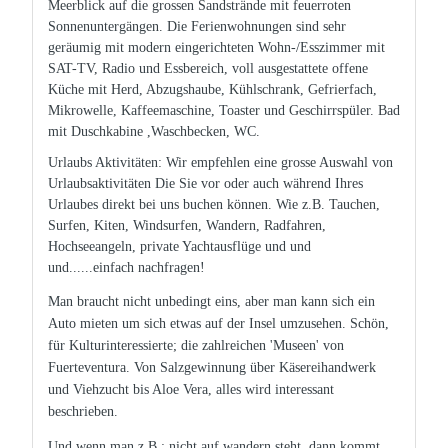
Meerblick auf die grossen Sandstrände mit feuerroten
Sonnenuntergängen. Die Ferienwohnungen sind sehr
geräumig mit modern eingerichteten Wohn-/Esszimmer mit
SAT-TV, Radio und Essbereich, voll ausgestattete offene
Küche mit Herd, Abzugshaube, Kühlschrank, Gefrierfach,
Mikrowelle, Kaffeemaschine, Toaster und Geschirrspüler. Bad
mit Duschkabine ,Waschbecken, WC.
Urlaubs Aktivitäten: Wir empfehlen eine grosse Auswahl von
Urlaubsaktivitäten Die Sie vor oder auch während Ihres
Urlaubes direkt bei uns buchen können. Wie z.B. Tauchen,
Surfen, Kiten, Windsurfen, Wandern, Radfahren,
Hochseeangeln, private Yachtausflüge und und
und......einfach nachfragen!
Man braucht nicht unbedingt eins, aber man kann sich ein
Auto mieten um sich etwas auf der Insel umzusehen. Schön,
für Kulturinteressierte; die zahlreichen 'Museen' von
Fuerteventura. Von Salzgewinnung über Käsereihandwerk
und Viehzucht bis Aloe Vera, alles wird interessant
beschrieben.
Und wenn man z.B.: nicht auf wandern steht, dann kommt