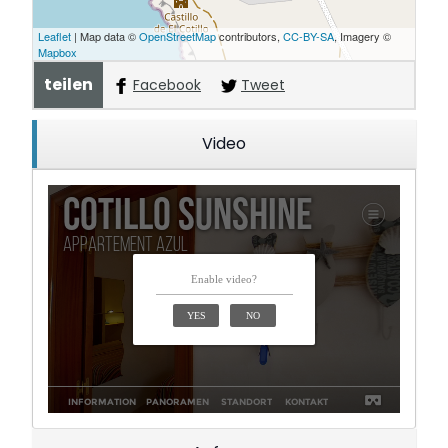
Leaflet
| Map data ©
OpenStreetMap
contributors,
CC-BY-SA
, Imagery ©
Mapbox
teilen
Facebook
Tweet
Video